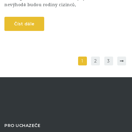
nevýhodě budou rodiny cizinců,
Číst dále
1
2
3
PRO UCHAZEČE