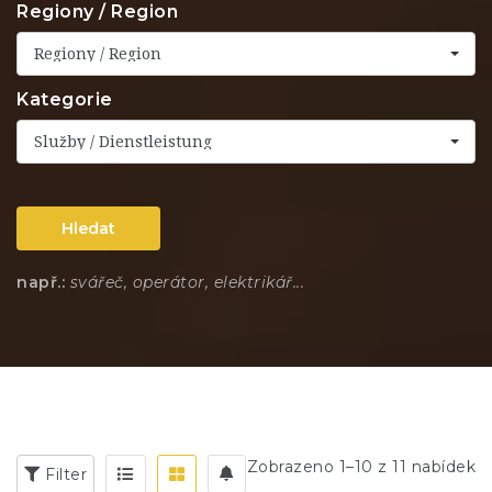
Regiony / Region
Regiony / Region
Kategorie
Služby / Dienstleistung
Hledat
např.:
svářeč, operátor, elektrikář...
Zobrazeno 1–10 z 11 nabídek
Filter