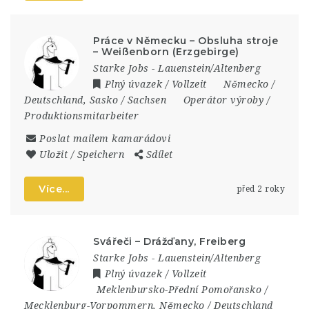
Práce v Německu – Obsluha stroje
– Weißenborn (Erzgebirge)
Starke Jobs - Lauenstein/Altenberg
Plný úvazek / Vollzeit
Německo /
Deutschland
,
Sasko / Sachsen
Operátor výroby /
Produktionsmitarbeiter
Poslat mailem kamarádovi
Uložit / Speichern
Sdílet
Více...
před 2 roky
Svářeči – Drážďany, Freiberg
Starke Jobs - Lauenstein/Altenberg
Plný úvazek / Vollzeit
Meklenbursko-Přední Pomořansko /
Mecklenburg-Vorpommern
,
Německo / Deutschland