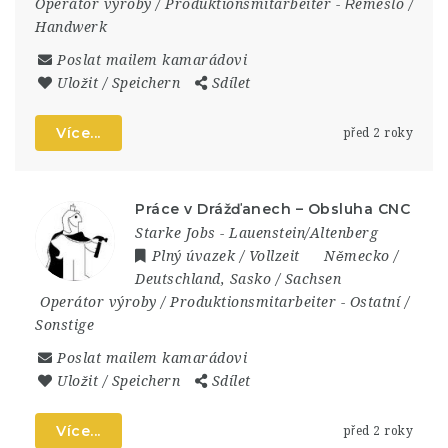
Operátor výroby / Produktionsmitarbeiter
-
Řemeslo /
Handwerk
Poslat mailem kamarádovi
Uložit / Speichern
Sdílet
Více...
před 2 roky
Práce v Drážďanech – Obsluha CNC
Starke Jobs - Lauenstein/Altenberg
Plný úvazek / Vollzeit
Německo /
Deutschland
,
Sasko / Sachsen
Operátor výroby / Produktionsmitarbeiter
-
Ostatní /
Sonstige
Poslat mailem kamarádovi
Uložit / Speichern
Sdílet
Více...
před 2 roky