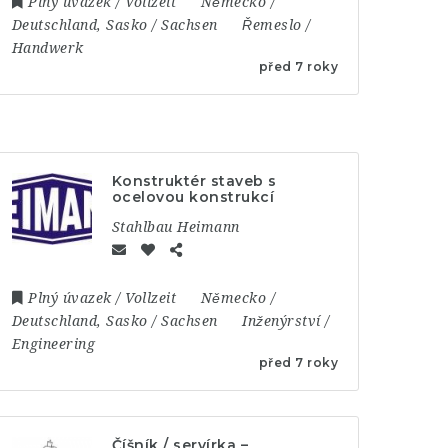
Plný úvazek / Vollzeit
Německo /
Deutschland
,
Sasko / Sachsen
Řemeslo /
Handwerk
před 7 roky
Konstruktér staveb s
ocelovou konstrukcí
Stahlbau Heimann
Plný úvazek / Vollzeit
Německo /
Deutschland
,
Sasko / Sachsen
Inženýrství /
Engineering
před 7 roky
Číšník / servírka –