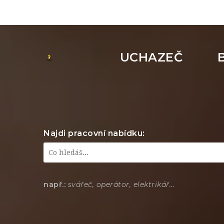
UCHAZEČ
Najdi pracovní nabídku:
např.:
svářeč, operátor, elektrikář...