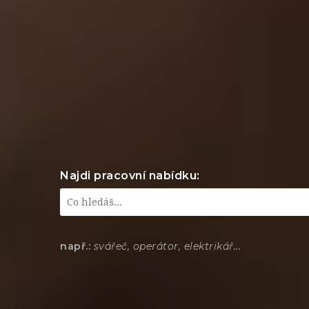
Najdi pracovní nabídku:
např.:
svářeč, operátor, elektrikář...