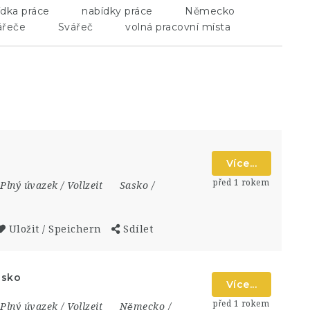
dka práce
nabídky práce
Německo
ářeče
Svářeč
volná pracovní místa
Více...
před 1 rokem
Plný úvazek / Vollzeit
Sasko /
Uložit / Speichern
Sdílet
asko
Více...
před 1 rokem
Plný úvazek / Vollzeit
Německo /