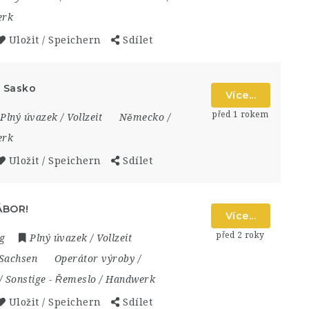
erk
Uložit / Speichern
Sdílet
, Sasko
Více...
před 1 rokem
Plný úvazek / Vollzeit
Německo /
erk
Uložit / Speichern
Sdílet
ÁBOR!
Více...
před 2 roky
g
Plný úvazek / Vollzeit
 Sachsen
Operátor výroby /
/ Sonstige
-
Řemeslo / Handwerk
Uložit / Speichern
Sdílet