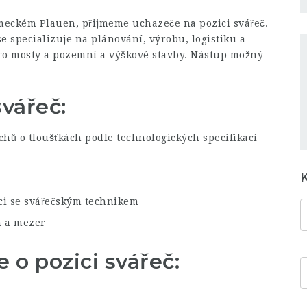
meckém Plauen, přijmeme uchazeče na pozici svářeč.
 specializuje na plánování, výrobu, logistiku a
ro mosty a pozemní a výškové stavby. Nástup možný
svářeč:
chů o tloušťkách podle technologických specifikací
ci se svářečským technikem
n a mezer
o pozici svářeč: