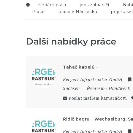
hledám práci
jobs zahraničí
Nabí
Prace
práce v Německu
přijmu sv
Další nabídky práce
Tahač kabelů –
Bergert Infrastruktur GmbH
Sachsen
Řemeslo / Handwerk
Poslat mailem kamarádovi
Řidič bagru – Wechselburg, S
Bergert Infrastruktur GmbH