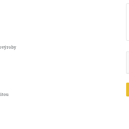
vovýroby
itou