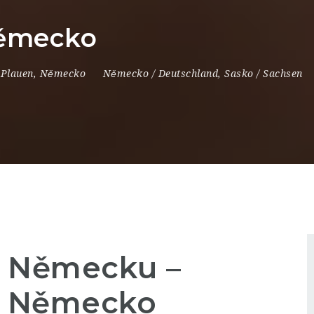
Německo
Plauen
,
Německo
Německo / Deutschland
,
Sasko / Sachsen
v Německu –
n, Německo