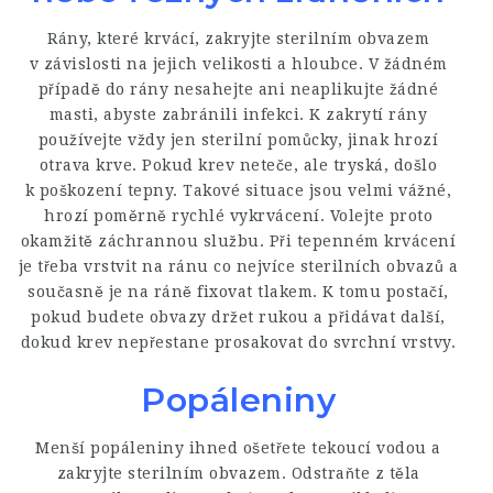
Rány, které krvácí, zakryjte sterilním obvazem
v závislosti na jejich velikosti a hloubce. V žádném
případě do rány nesahejte ani neaplikujte žádné
masti, abyste zabránili infekci. K zakrytí rány
používejte vždy jen sterilní pomůcky, jinak hrozí
otrava krve. Pokud krev neteče, ale tryská, došlo
k poškození tepny. Takové situace jsou velmi vážné,
hrozí poměrně rychlé vykrvácení. Volejte proto
okamžitě záchrannou službu. Při tepenném krvácení
je třeba vrstvit na ránu co nejvíce sterilních obvazů a
současně je na ráně fixovat tlakem. K tomu postačí,
pokud budete obvazy držet rukou a přidávat další,
dokud krev nepřestane prosakovat do svrchní vrstvy.
Popáleniny
Menší popáleniny ihned ošetřete tekoucí vodou a
zakryjte sterilním obvazem. Odstraňte z těla