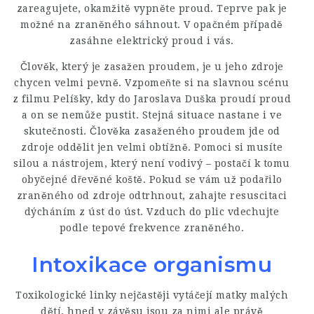
zareagujete, okamžitě vypněte proud. Teprve pak je
možné na zraněného sáhnout. V opačném případě
zasáhne elektrický proud i vás.
Člověk, který je zasažen proudem, je u jeho zdroje
chycen velmi pevně. Vzpomeňte si na slavnou scénu
z filmu Pelíšky, kdy do Jaroslava Duška proudí proud
a on se nemůže pustit. Stejná situace nastane i ve
skutečnosti. Člověka zasaženého proudem jde od
zdroje oddělit jen velmi obtížně. Pomoci si musíte
silou a nástrojem, který není vodivý – postačí k tomu
obyčejné dřevěné koště. Pokud se vám už podařilo
zraněného od zdroje odtrhnout, zahajte resuscitaci
dýcháním z úst do úst. Vzduch do plic vdechujte
podle tepové frekvence zraněného.
Intoxikace organismu
Toxikologické linky nejčastěji vytáčejí matky malých
dětí, hned v závěsu jsou za nimi ale právě