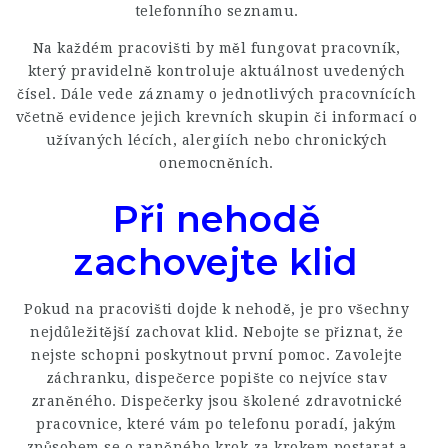
telefonního seznamu.
Na každém pracovišti by měl fungovat pracovník,
který pravidelně kontroluje aktuálnost uvedených
čísel. Dále vede záznamy o jednotlivých pracovnících
včetně evidence jejich krevních skupin či informací o
užívaných lécích, alergiích nebo chronických
onemocněních.
Při nehodě
zachovejte klid
Pokud na pracovišti dojde k nehodě, je pro všechny
nejdůležitější zachovat klid. Nebojte se přiznat, že
nejste schopni poskytnout první pomoc. Zavolejte
záchranku, dispečerce popište co nejvíce stav
zraněného. Dispečerky jsou školené zdravotnické
pracovnice, které vám po telefonu poradí, jakým
způsobem se o raněného krok za krokem postarat a