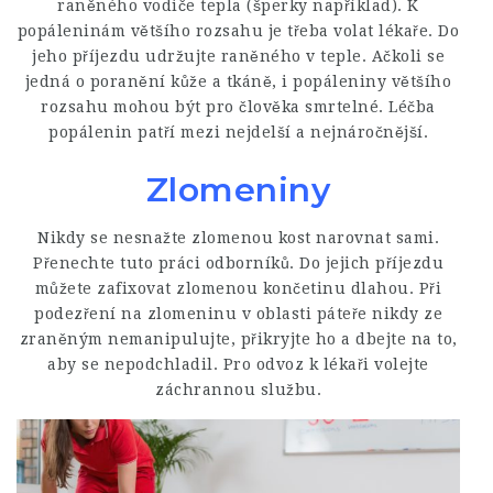
raněného vodiče tepla (šperky například). K
popáleninám většího rozsahu je třeba volat lékaře. Do
jeho příjezdu udržujte raněného v teple. Ačkoli se
jedná o poranění kůže a tkáně, i popáleniny většího
rozsahu mohou být pro člověka smrtelné. Léčba
popálenin patří mezi nejdelší a nejnáročnější.
Zlomeniny
Nikdy se nesnažte zlomenou kost narovnat sami.
Přenechte tuto práci odborníků. Do jejich příjezdu
můžete zafixovat zlomenou končetinu dlahou. Při
podezření na zlomeninu v oblasti páteře nikdy ze
zraněným nemanipulujte, přikryjte ho a dbejte na to,
aby se nepodchladil. Pro odvoz k lékaři volejte
záchrannou službu.