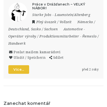
Práce v Drážďanech – VELKÝ
NÁBOR!
Starke Jobs - Lauenstein/Altenberg
Plný úvazek / Vollzeit
Německo /
Deutschland
,
Sasko / Sachsen
Automotive
-
Operátor výroby / Produktionsmitarbeiter
-
Řemeslo /
Handwerk
Poslat mailem kamarádovi
Uložit / Speichern
Sdílet
Více...
před 2 roky
Zanechat komentář