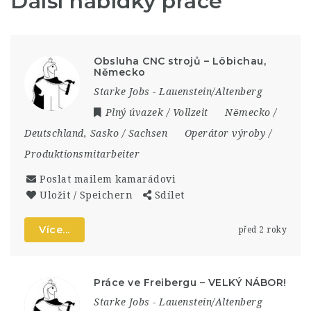
Další nabídky práce
Obsluha CNC strojů – Löbichau,
Německo
Starke Jobs - Lauenstein/Altenberg
Plný úvazek / Vollzeit
Německo /
Deutschland
,
Sasko / Sachsen
Operátor výroby /
Produktionsmitarbeiter
Poslat mailem kamarádovi
Uložit / Speichern
Sdílet
Více...
před 2 roky
Práce ve Freibergu – VELKÝ NÁBOR!
Starke Jobs - Lauenstein/Altenberg