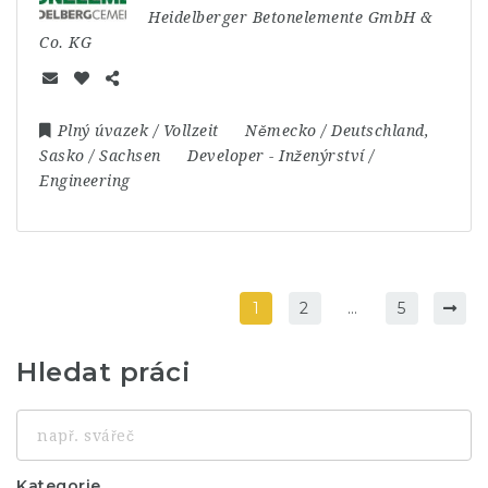
Heidelberger Betonelemente GmbH &
Co. KG
Plný úvazek / Vollzeit
Německo / Deutschland
,
Sasko / Sachsen
Developer
-
Inženýrství /
Engineering
1
2
…
5
Hledat práci
např.
svářeč
Kategorie