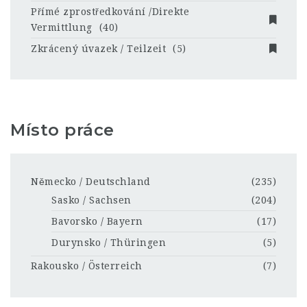
Přímé zprostředkování /Direkte
Vermittlung
(40)
Zkrácený úvazek / Teilzeit
(5)
Místo práce
Německo / Deutschland
(235)
Sasko / Sachsen
(204)
Bavorsko / Bayern
(17)
Durynsko / Thüringen
(5)
Rakousko / Österreich
(7)