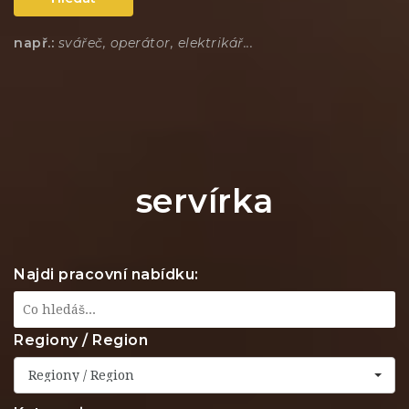
např.:
svářeč, operátor, elektrikář...
servírka
Najdi pracovní nabídku:
Regiony / Region
Regiony / Region