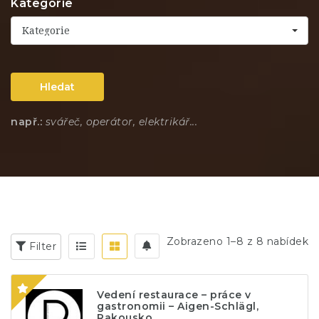
Kategorie
Kategorie
Hledat
např.:
svářeč, operátor, elektrikář...
Zobrazeno 1–8 z 8 nabídek
Filter
Vedení restaurace – práce v
gastronomii – Aigen-Schlägl,
Rakousko