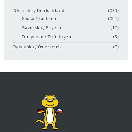
Německo / Deutschland
(235)
Sasko / Sachsen
(204)
Bavorsko / Bayern
(17)
Durynsko / Thüringen
(5)
Rakousko / Österreich
(7)