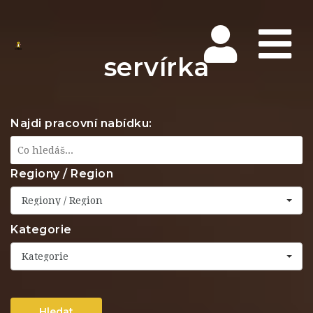
Na
servírka
Najdi pracovní nabídku:
Regiony / Region
Regiony / Region
Kategorie
Kategorie
Hledat