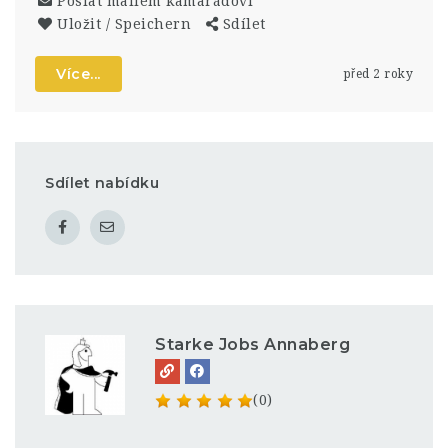
Poslat mailem kamarádovi
Uložit / Speichern
Sdílet
Více...
před 2 roky
Sdílet nabídku
Starke Jobs Annaberg
(0)