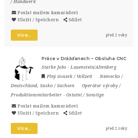
/ Handwerk
Poslat mailem kamarádovi
Uložit / Speichern
Sdílet
Více...
před 2 roky
Práce v Drážďanech – Obsluha CNC
Starke Jobs - Lauenstein/Altenberg
Plný úvazek / Vollzeit
Německo /
Deutschland
,
Sasko / Sachsen
Operátor výroby /
Produktionsmitarbeiter
-
Ostatní / Sonstige
Poslat mailem kamarádovi
Uložit / Speichern
Sdílet
Více...
před 2 roky