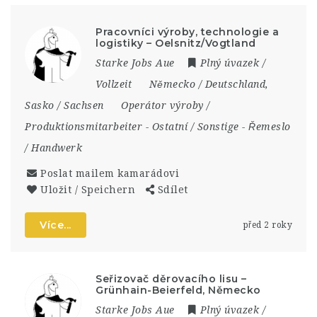
Pracovníci výroby, technologie a
logistiky – Oelsnitz/Vogtland
Starke Jobs Aue
Plný úvazek /
Vollzeit
Německo / Deutschland
,
Sasko / Sachsen
Operátor výroby /
Produktionsmitarbeiter
-
Ostatní / Sonstige
-
Řemeslo
/ Handwerk
Poslat mailem kamarádovi
Uložit / Speichern
Sdílet
Více...
před 2 roky
Seřizovač děrovacího lisu –
Grünhain-Beierfeld, Německo
Starke Jobs Aue
Plný úvazek /