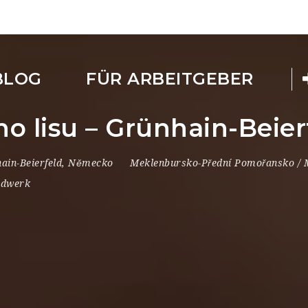
BLOG
FÜR ARBEITGEBER
ho lisu – Grünhain-Beie
ain-Beierfeld
,
Německo
Meklenbursko-Přední Pomořansko /
ndwerk