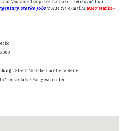
kud Vás nabídka práce na pozici seřizovač lisu
agentury Starke Jobs
v Aue na e-mailu
aue@starke-
ecko
€3000
ildung
Středoškolské / mittlere Reife
dně pokročilý / Fortgeschritten