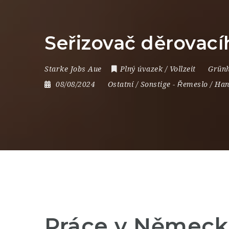
Seřizovač děrovací
Starke Jobs Aue
Plný úvazek / Vollzeit
Grünh
08/08/2024
Ostatní / Sonstige
-
Řemeslo / Ha
Práce v Německu