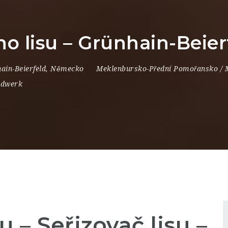
ho lisu – Grünhain-Beie
ain-Beierfeld
,
Německo
Meklenbursko-Přední Pomořansko /
ndwerk
 – Seřizovač lisu –