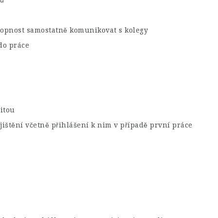
bů
opnost samostatně komunikovat s kolegy
do práce
itou
ištění včetně přihlášení k nim v případě první práce