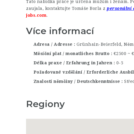
Tato nabídka práce je určena mužům i ženám. Po
zaujala, kontaktujte Tomáše Borla z
personální 
jobs.com
.
Více informací
Adresa / Adresse
Grünhain-Beierfeld, Něm
Měsíční plat / monatliches Brutto
€2500 ~ 
Délka praxe / Erfahrung in Jahren
0-5
Požadované vzdělání / Erforderliche Ausb
Znalosti němčiny / Deutschkenntnisse
Stře
Regiony