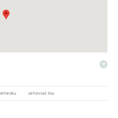
 německu
seřizovač lisu