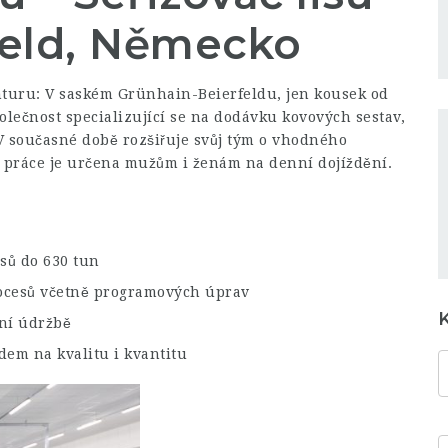
feld, Německo
turu: V saském Grünhain-Beierfeldu, jen kousek od
olečnost specializující se na dodávku kovových sestav,
 V současné době rozšiřuje svůj tým o vhodného
ka práce je určena mužům i ženám na denní dojíždění.
isů do 630 tun
ocesů včetně programových úprav
ení údržbě
em na kvalitu i kvantitu