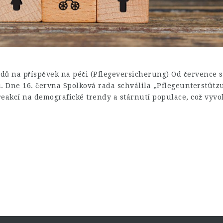
ů na příspěvek na péči (Pflegeversicherung) Od července se
 Dne 16. června Spolková rada schválila „Pflegeunterstütz
eakcí na demografické trendy a stárnutí populace, což vyvo