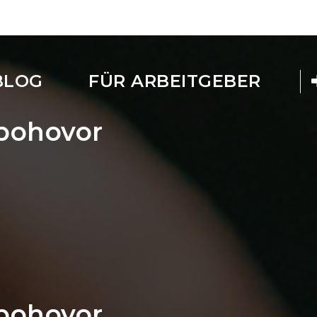
BLOG
FÜR ARBEITGEBER
 pohovor
 pohovor