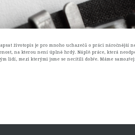
Napsat životopis je pro mnoho uchazečů o práci náročnější ne
enost, na kterou není úplně hrdý. Náplň práce, která neodp
 tým lidí, mezi kterými jsme se necítili dobře. Máme samozř