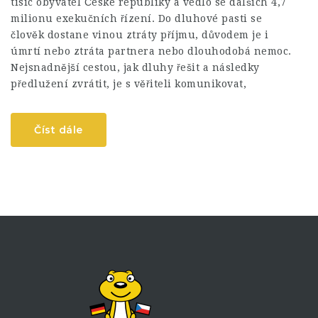
tisíc obyvatel České republiky a vedlo se dalších 4,7
milionu exekučních řízení. Do dluhové pasti se
člověk dostane vinou ztráty příjmu, důvodem je i
úmrtí nebo ztráta partnera nebo dlouhodobá nemoc.
Nejsnadnější cestou, jak dluhy řešit a následky
předlužení zvrátit, je s věřiteli komunikovat,
Číst dále