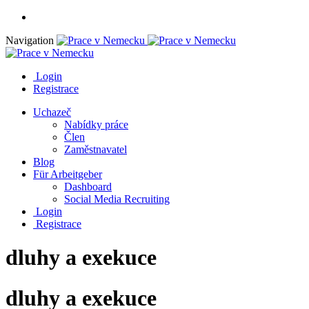
Navigation
Login
Registrace
Uchazeč
Nabídky práce
Člen
Zaměstnavatel
Blog
Für Arbeitgeber
Dashboard
Social Media Recruiting
Login
Registrace
dluhy a exekuce
dluhy a exekuce