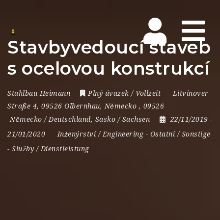
Na
Stavbyvedoucí staveb
s ocelovou konstrukcí
Stahlbau Heimann
Plný úvazek / Vollzeit
Litvinover
Straße 4
,
09526 Olbernhau
,
Německo
,
09526
Německo / Deutschland
,
Sasko / Sachsen
22/11/2019
-
21/01/2020
Inženýrství / Engineering
-
Ostatní / Sonstige
-
Služby / Dienstleistung