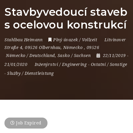
Stavbyvedoucí staveb
s ocelovou konstrukcí
Stahlbau Heimann
Plný úvazek / Vollzeit
Litvinover
Straße 4
,
09526 Olbernhau
,
Německo
,
09526
Německo / Deutschland
,
Sasko / Sachsen
22/11/2019
-
21/01/2020
Inženýrství / Engineering
-
Ostatní / Sonstige
-
Služby / Dienstleistung
Job Expired