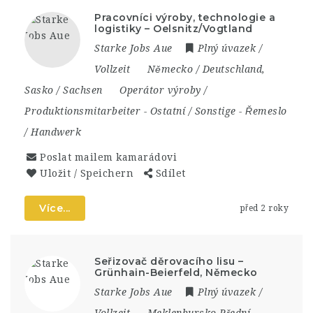
Pracovníci výroby, technologie a
logistiky – Oelsnitz/Vogtland
Starke Jobs Aue
Plný úvazek /
Vollzeit
Německo / Deutschland
,
Sasko / Sachsen
Operátor výroby /
Produktionsmitarbeiter
-
Ostatní / Sonstige
-
Řemeslo
/ Handwerk
Poslat mailem kamarádovi
Uložit / Speichern
Sdílet
Více...
před 2 roky
Seřizovač děrovacího lisu –
Grünhain-Beierfeld, Německo
Starke Jobs Aue
Plný úvazek /
Vollzeit
Meklenbursko-Přední