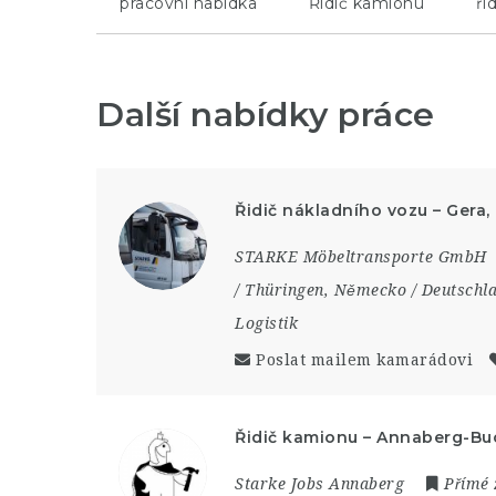
pracovní nabídka
Řidič kamionu
ři
Další nabídky práce
Řidič nákladního vozu – Gera
STARKE Möbeltransporte GmbH
/ Thüringen
,
Německo / Deutschl
Logistik
Poslat mailem kamarádovi
Řidič kamionu – Annaberg-B
Starke Jobs Annaberg
Přímé 