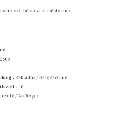
ilování vztahů mezi zaměstnanci
and
€2500
ildung
Základní / Hauptschule
itszeit
40
tečník / Anfänger