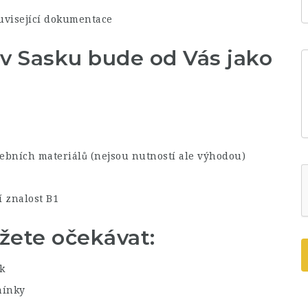
ouvisející dokumentace
v Sasku bude od Vás jako
vebních materiálů (nejsou nutností ale výhodou)
 znalost B1
žete očekávat:
k
mínky