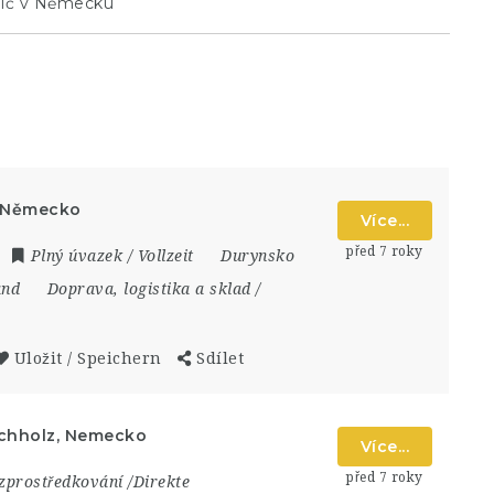
dič v Německu
, Německo
Více...
před 7 roky
Plný úvazek / Vollzeit
Durynsko
and
Doprava, logistika a sklad /
Uložit / Speichern
Sdílet
uchholz, Nemecko
Více...
před 7 roky
zprostředkování /Direkte