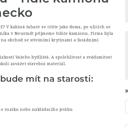
mecko
 E? V kabině tahače se cítíte jako doma, po ulicích se
níka v Neustadt přijmeme řidiče kamionu. Firma byla
e na obchod se střešními krytinami a fasádními
zkosti Vašeho bydliště. A spolehlivost a svědomitost
kolí zavážet stavební materiál.
bude mít na starosti:
o vozíku nebo nakládacího jeřábu