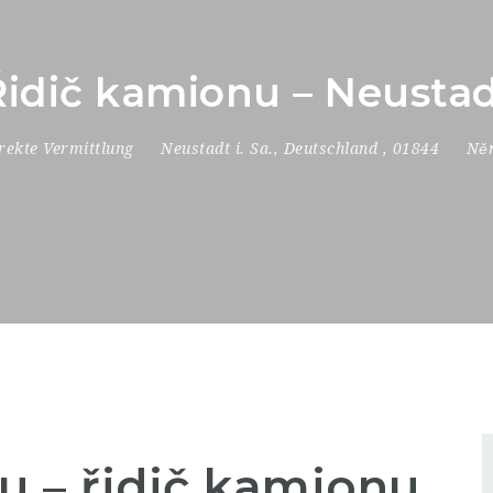
 Řidič kamionu – Neust
rekte Vermittlung
Neustadt i. Sa.
,
Deutschland
,
01844
Něm
u –
řidič kamionu