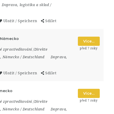
Doprava, logistika a sklad /
Uložit / Speichern
Sdílet
, Německo
Více...
před 7 roky
é zprostředkování /Direkte
n
,
Německo / Deutschland
Doprava,
Uložit / Speichern
Sdílet
ěmecko
Více...
před 7 roky
é zprostředkování /Direkte
n
,
Německo / Deutschland
Doprava,