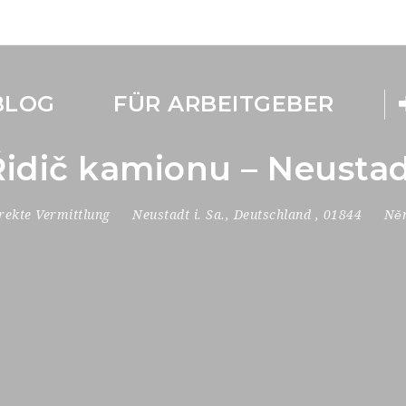
BLOG
FÜR ARBEITGEBER
 Řidič kamionu – Neust
rekte Vermittlung
Neustadt i. Sa.
,
Deutschland
,
01844
Něm