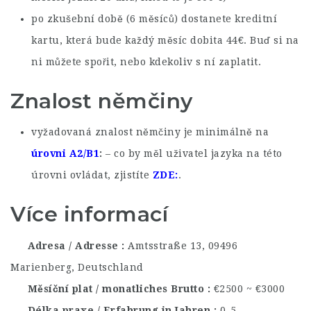
po zkušební době (6 měsíců) dostanete kreditní
kartu, která bude každý měsíc dobita 44€. Buď si na
ni můžete spořit, nebo kdekoliv s ní zaplatit.
Znalost němčiny
vyžadovaná znalost němčiny je minimálně na
úrovni A2/B1
– co by měl uživatel jazyka na této
úrovni ovládat, zjistíte
ZDE
.
Více informací
Adresa / Adresse
Amtsstraße 13, 09496
Marienberg, Deutschland
Měsíční plat / monatliches Brutto
€2500 ~ €3000
Délka praxe / Erfahrung in Jahren
0-5