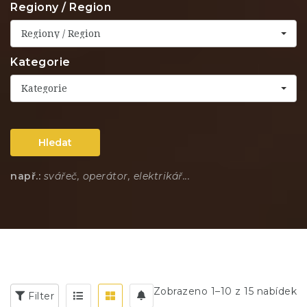
Regiony / Region
Regiony / Region
Kategorie
Kategorie
Hledat
např.:
svářeč, operátor, elektrikář...
Zobrazeno 1–10 z 15 nabídek
Filter