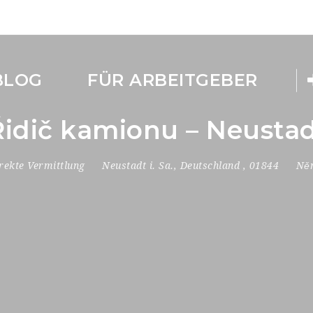
BLOG
FÜR ARBEITGEBER
 Řidič kamionu – Neust
rekte Vermittlung
Neustadt i. Sa.
,
Deutschland
,
01844
Něm