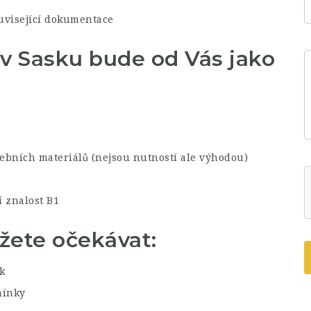
ouvisející dokumentace
v Sasku bude od Vás jako
vebních materiálů (nejsou nutností ale výhodou)
 znalost B1
žete očekávat:
k
mínky