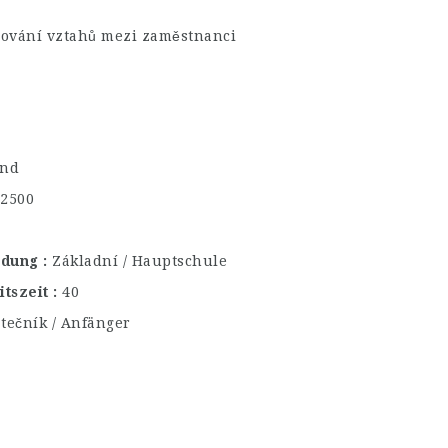
ilování vztahů mezi zaměstnanci
and
€2500
ildung
Základní / Hauptschule
itszeit
40
tečník / Anfänger