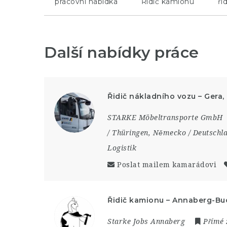
pracovní nabídka
Řidič kamionu
ři
Další nabídky práce
Řidič nákladního vozu – Gera
STARKE Möbeltransporte GmbH
/ Thüringen
,
Německo / Deutschl
Logistik
Poslat mailem kamarádovi
Řidič kamionu – Annaberg-B
Starke Jobs Annaberg
Přímé 