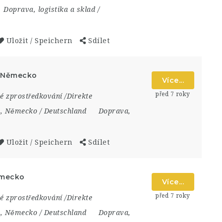
Doprava, logistika a sklad /
Uložit / Speichern
Sdílet
, Německo
Více...
před 7 roky
é zprostředkování /Direkte
n
,
Německo / Deutschland
Doprava,
Uložit / Speichern
Sdílet
ěmecko
Více...
před 7 roky
é zprostředkování /Direkte
n
,
Německo / Deutschland
Doprava,