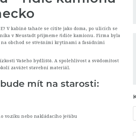
mecko
 E? V kabině tahače se cítíte jako doma, po ulicích se
níka v Neustadt přijmeme řidiče kamionu. Firma byla
e na obchod se střešními krytinami a fasádními
zkosti Vašeho bydliště. A spolehlivost a svědomitost
kolí zavážet stavební materiál.
bude mít na starosti:
o vozíku nebo nakládacího jeřábu