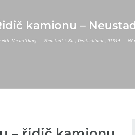
 Řidič kamionu – Neust
rekte Vermittlung
Neustadt i. Sa.
,
Deutschland
,
01844
Něm
u –
řidič kamionu