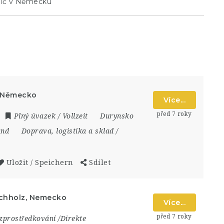
dič v Německu
, Německo
Více...
před 7 roky
Plný úvazek / Vollzeit
Durynsko
and
Doprava, logistika a sklad /
Uložit / Speichern
Sdílet
uchholz, Nemecko
Více...
před 7 roky
zprostředkování /Direkte