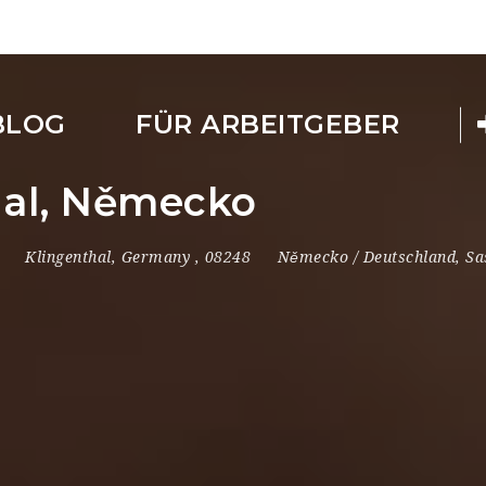
BLOG
FÜR ARBEITGEBER
hal, Německo
Klingenthal
,
Germany
,
08248
Německo / Deutschland
,
Sa