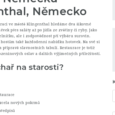
enthal, Německo
raci ve městě Klingenthal hledáme dva šikovné
ek přes saláty až po jídla ze zvěřiny či ryby. Jako
elníčku, ale i zodpovědnost pří výběru surovin.
í hostům také každodenní nabídku hotovek. Na své si
 a přípravě slavnostních tabulí. Restaurace je totiž
eninových oslav a dalších výjimečných příležitostí.
hař na starosti?
staurace
a zcela nových pokrmů
předpisů