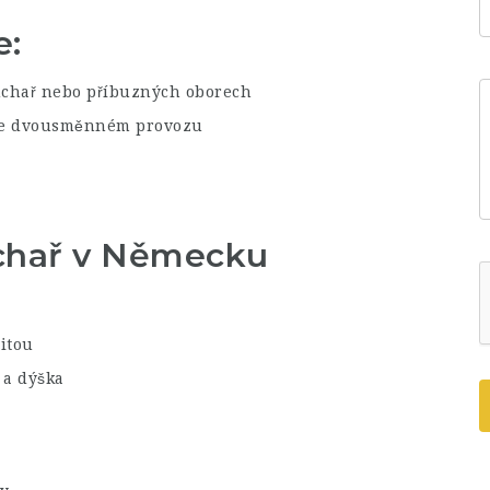
e:
uchař nebo příbuzných oborech
a ve dvousměnném provozu
chař v Německu
itou
 a dýška