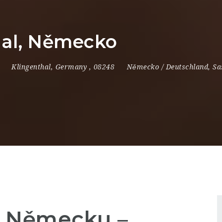
hal, Německo
Klingenthal
,
Germany
,
08248
Německo / Deutschland
,
Sa
v Německu –