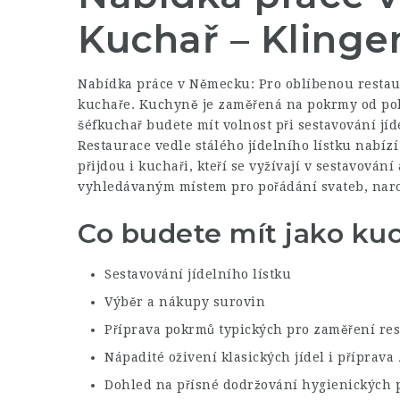
Kuchař – Kling
Nabídka práce v Německu: Pro oblíbenou restau
kuchaře. Kuchyně je zaměřená na pokrmy od polév
šéfkuchař budete mít volnost při sestavování jíd
Restaurace vedle stálého jídelního lístku nabíz
přijdou i kuchaři, kteří se vyžívají v sestavování
vyhledávaným místem pro pořádání svateb, naroz
Co budete mít jako kuc
Sestavování jídelního lístku
Výběr a nákupy surovin
Příprava pokrmů typických pro zaměření re
Nápadité oživení klasických jídel i příprav
Dohled na přísné dodržování hygienických 