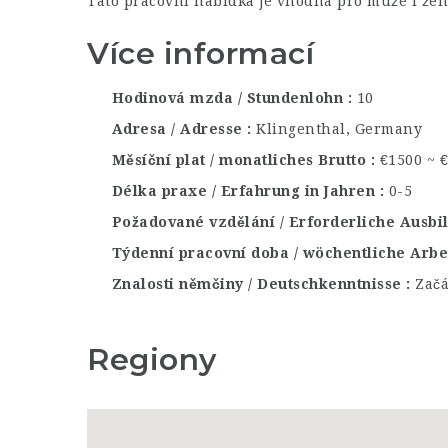
Tato pracovní nabídka je vhodná pro muže i žen
Více informací
Hodinová mzda / Stundenlohn
10
Adresa / Adresse
Klingenthal, Germany
Měsíční plat / monatliches Brutto
€1500 ~ 
Délka praxe / Erfahrung in Jahren
0-5
Požadované vzdělání / Erforderliche Ausb
Týdenní pracovní doba / wöchentliche Arbe
Znalosti němčiny / Deutschkenntnisse
Začá
Regiony