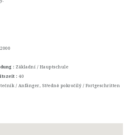
y.
€2000
ildung
Základní / Hauptschule
itszeit
40
tečník / Anfänger, Středně pokročilý / Fortgeschritten