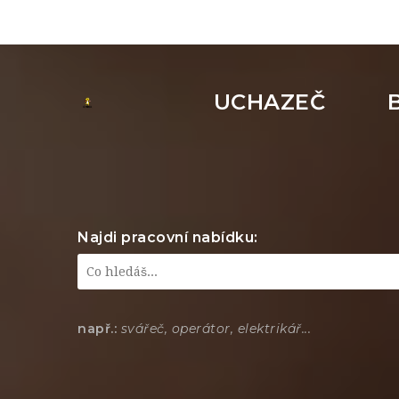
UCHAZEČ
Najdi pracovní nabídku:
např.:
svářeč, operátor, elektrikář...