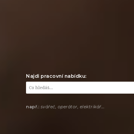
Najdi pracovní nabídku:
např.:
svářeč, operátor, elektrikář...