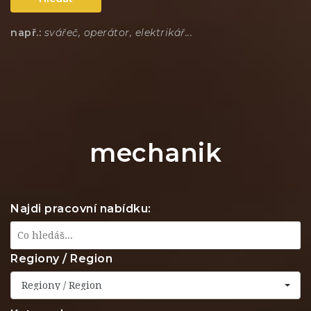
např.:
svářeč, operátor, elektrikář...
mechanik
Najdi pracovní nabídku:
Regiony / Region
Regiony / Region