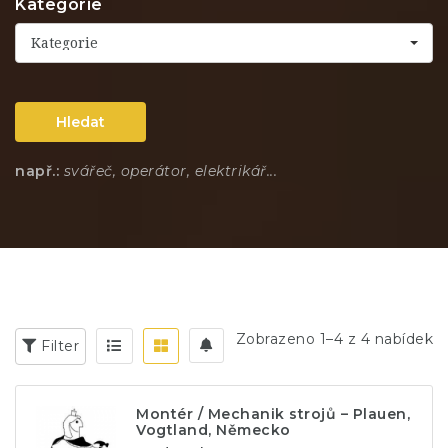
Kategorie
Kategorie
Hledat
např.:
svářeč, operátor, elektrikář...
Zobrazeno 1–4 z 4 nabídek
Filter
Montér / Mechanik strojů – Plauen,
Vogtland, Německo