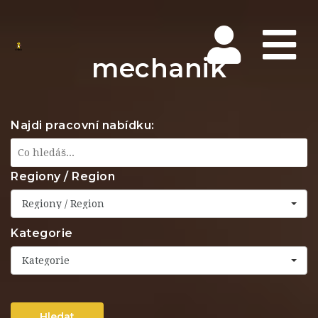
Na
mechanik
Najdi pracovní nabídku:
Regiony / Region
Regiony / Region
Kategorie
Kategorie
Hledat