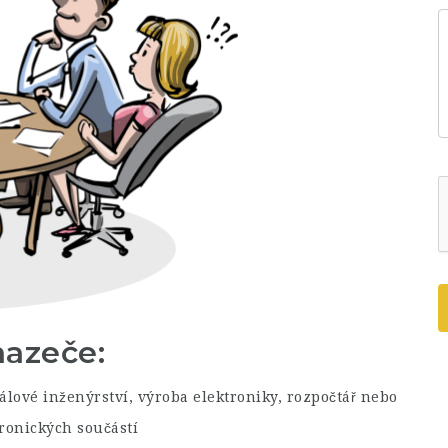
hazeče:
álové inženýrství, výroba elektroniky, rozpočtář nebo
tronických součástí