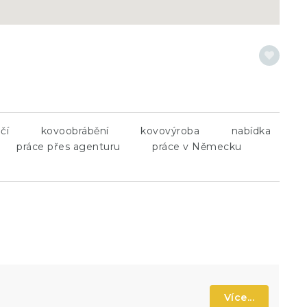
čí
kovoobrábění
kovovýroba
nabídka
práce přes agenturu
práce v Německu
Více...