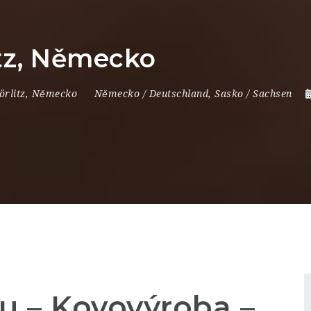
itz, Německo
örlitz
,
Německo
Německo / Deutschland
,
Sasko / Sachsen
u – Kovovýroba –