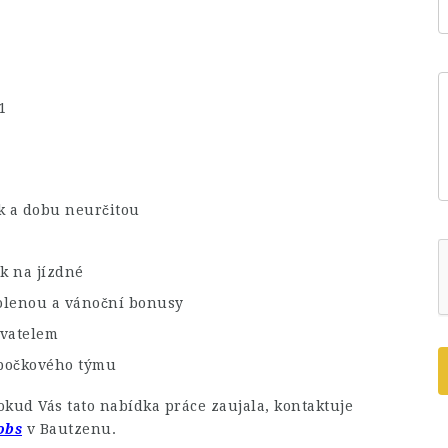
1
 a dobu neurčitou
k na jízdné
volenou a vánoční bonusy
avatelem
obočkového týmu
kud Vás tato nabídka práce zaujala, kontaktuje
obs
v Bautzenu.