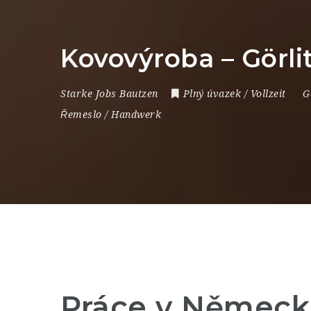
Kovovýroba – Görl
Starke Jobs Bautzen
Plný úvazek / Vollzeit
G
Řemeslo / Handwerk
Práce v Německ