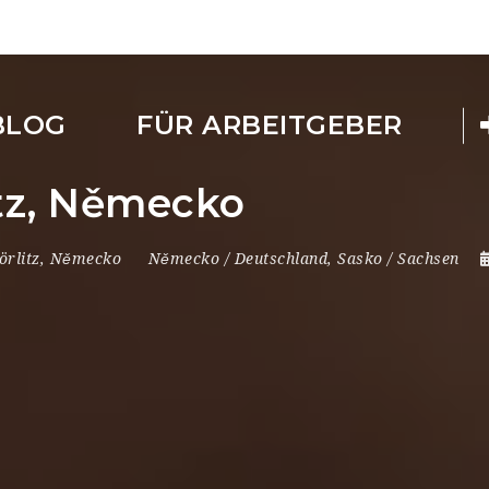
BLOG
FÜR ARBEITGEBER
itz, Německo
örlitz
,
Německo
Německo / Deutschland
,
Sasko / Sachsen