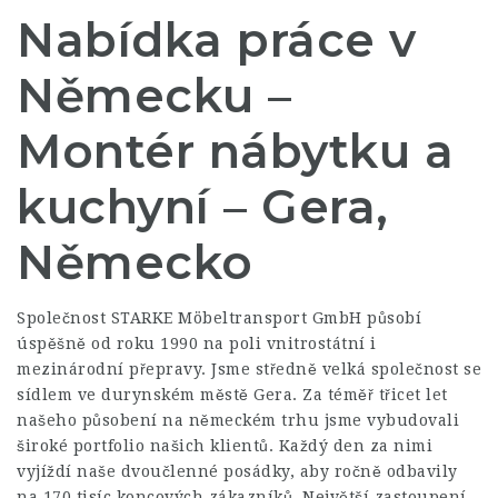
Nabídka práce v
Německu –
Montér nábytku a
kuchyní – Gera,
Německo
Společnost STARKE Möbeltransport GmbH působí
úspěšně od roku 1990 na poli vnitrostátní i
mezinárodní přepravy. Jsme středně velká společnost se
sídlem ve durynském městě Gera. Za téměř třicet let
našeho působení na německém trhu jsme vybudovali
široké portfolio našich klientů. Každý den za nimi
vyjíždí naše dvoučlenné posádky, aby ročně odbavily
na 170 tisíc koncových zákazníků. Největší zastoupení