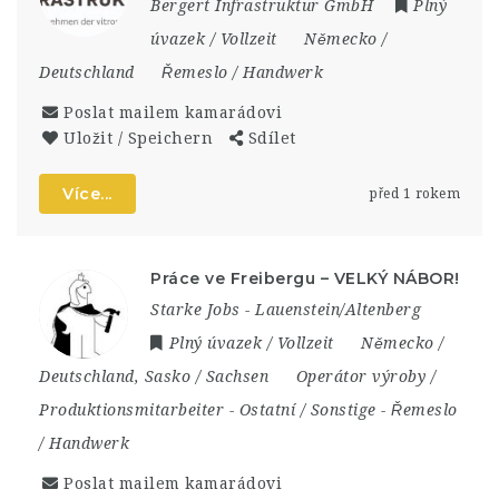
Bergert Infrastruktur GmbH
Plný
úvazek / Vollzeit
Německo /
Deutschland
Řemeslo / Handwerk
Poslat mailem kamarádovi
Uložit / Speichern
Sdílet
Více...
před 1 rokem
Práce ve Freibergu – VELKÝ NÁBOR!
Starke Jobs - Lauenstein/Altenberg
Plný úvazek / Vollzeit
Německo /
Deutschland
,
Sasko / Sachsen
Operátor výroby /
Produktionsmitarbeiter
-
Ostatní / Sonstige
-
Řemeslo
/ Handwerk
Poslat mailem kamarádovi