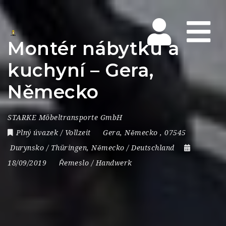
Na
Montér nábytku a
kuchyní – Gera,
Německo
STARKE Möbeltransporte GmbH
Plný úvazek / Vollzeit
Gera
,
Německo
,
07545
Durynsko / Thüringen
,
Německo / Deutschland
18/09/2019
Řemeslo / Handwerk