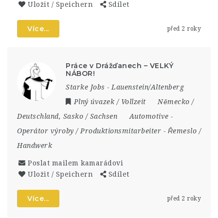
Uložit / Speichern
Sdílet
Více...
před 2 roky
Práce v Drážďanech – VELKÝ
NÁBOR!
Starke Jobs - Lauenstein/Altenberg
Plný úvazek / Vollzeit
Německo /
Deutschland
,
Sasko / Sachsen
Automotive
-
Operátor výroby / Produktionsmitarbeiter
-
Řemeslo /
Handwerk
Poslat mailem kamarádovi
Uložit / Speichern
Sdílet
Více...
před 2 roky