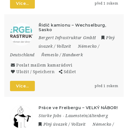
Více...
před 1 rokem
Řidič kamionu – Wechselburg,
Sasko
Bergert Infrastruktur GmbH
Plný
úvazek / Vollzeit
Německo /
Deutschland
Řemeslo / Handwerk
Poslat mailem kamarádovi
Uložit / Speichern
Sdílet
Více...
před 1 rokem
Práce ve Freibergu – VELKÝ NÁBOR!
Starke Jobs - Lauenstein/Altenberg
Plný úvazek / Vollzeit
Německo /