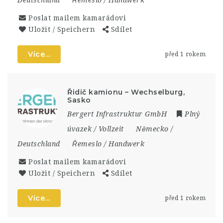
Deutschland
Řemeslo / Handwerk
Poslat mailem kamarádovi
Uložit / Speichern
Sdílet
Více...
před 1 rokem
Řidič kamionu – Wechselburg,
Sasko
Bergert Infrastruktur GmbH
Plný
úvazek / Vollzeit
Německo /
Deutschland
Řemeslo / Handwerk
Poslat mailem kamarádovi
Uložit / Speichern
Sdílet
Více...
před 1 rokem