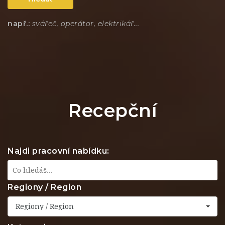
např.:
svářeč, operátor, elektrikář...
Recepční
Najdi pracovní nabídku:
Regiony / Region
Regiony / Region