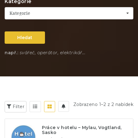
Kategorie
Kategorie
Hledat
např.:
svářeč, operátor, elektrikář...
Zobrazeno 1–2 z 2 nabídek
Filter
Práce v hotelu – Mylau, Vogtland,
Sasko