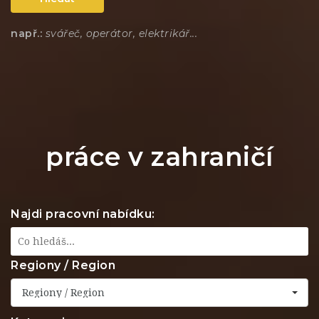
např.:
svářeč, operátor, elektrikář...
práce v zahraničí
Najdi pracovní nabídku:
Regiony / Region
Regiony / Region