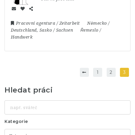
Pracovní agentura / Zeitarbeit
Německo /
Deutschland
,
Sasko / Sachsen
Řemeslo /
Handwerk
1
2
3
Hledat práci
např.
svářeč
Kategorie