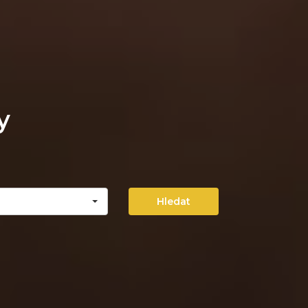
y
Hledat