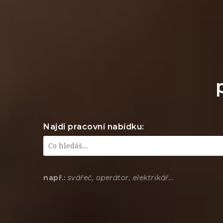
Najdi pracovní nabídku:
např.:
svářeč, operátor, elektrikář...