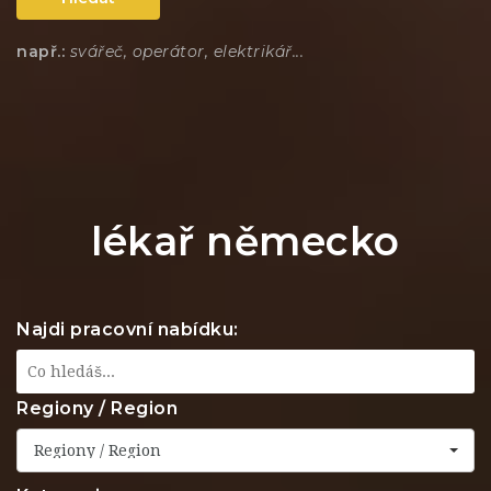
např.:
svářeč, operátor, elektrikář...
lékař německo
Najdi pracovní nabídku:
Regiony / Region
Regiony / Region