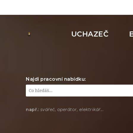
UCHAZEČ
Najdi pracovní nabídku:
např.:
svářeč, operátor, elektrikář...