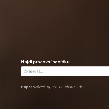
Najdi pracovní nabídku:
např.:
svářeč, operátor, elektrikář...