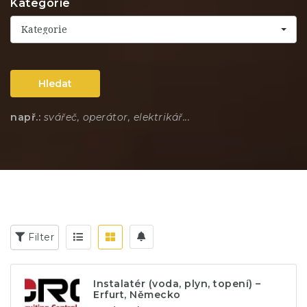
Kategorie
Kategorie
Hledat
např.:
svářeč, operátor, elektrikář...
Filter
Instalatér (voda, plyn, topení) –
Erfurt, Německo