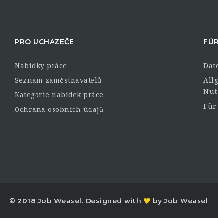
PRO UCHAZEČE
FÜR
Nabídky práce
Dat
Seznam zaměstnavatelů
All
Nut
Kategorie nabídek práce
Für
Ochrana osobních údajů
© 2018 Job Weasel. Designed with
by Job Weasel