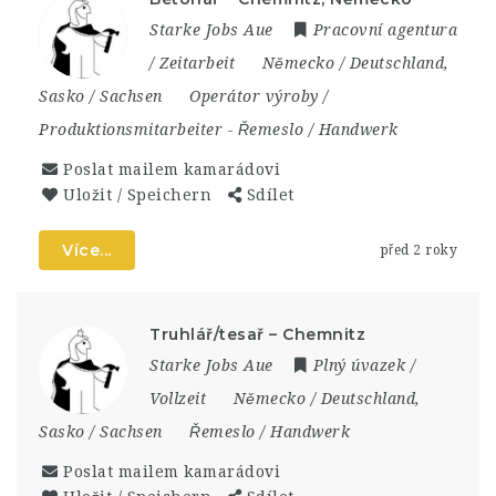
Starke Jobs Aue
Pracovní agentura
/ Zeitarbeit
Německo / Deutschland
,
Sasko / Sachsen
Operátor výroby /
Produktionsmitarbeiter
-
Řemeslo / Handwerk
Poslat mailem kamarádovi
Uložit / Speichern
Sdílet
Více...
před 2 roky
Truhlář/tesař – Chemnitz
Starke Jobs Aue
Plný úvazek /
Vollzeit
Německo / Deutschland
,
Sasko / Sachsen
Řemeslo / Handwerk
Poslat mailem kamarádovi