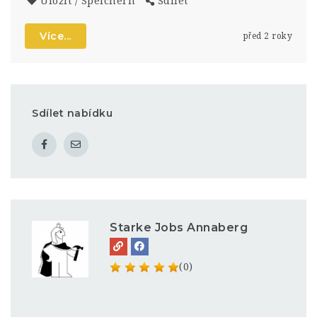
Uložit / Speichern
Sdílet
Více...
před 2 roky
Sdílet nabídku
Starke Jobs Annaberg
(0)