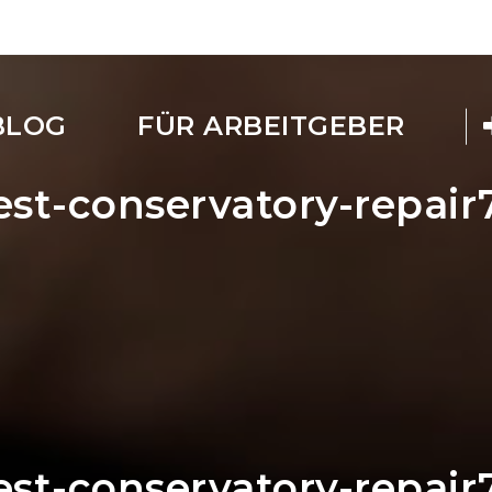
BLOG
FÜR ARBEITGEBER
best-conservatory-repai
best-conservatory-repai