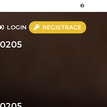
LOGIN
REGISTRACE
e0205
e0205