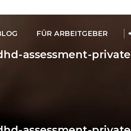
BLOG
FÜR ARBEITGEBER
adhd-assessment-privat
adhd-assessment-privat